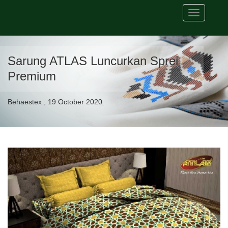
Toggle
navigation
Sarung ATLAS Luncurkan Sprei
Premium
Behaestex , 19 October 2020