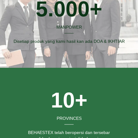
5.000+
MANPOWER
Disetiap produk yang kami hasil kan ada DOA & IKHTIAR
10+
PROVINCES
BEHAESTEX telah beropersi dan tersebar