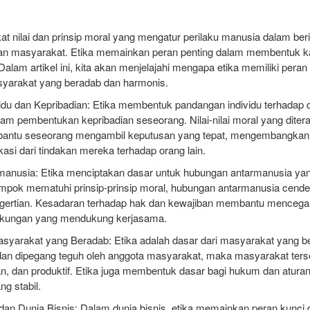
at nilai dan prinsip moral yang mengatur perilaku manusia dalam ber
an masyarakat. Etika memainkan peran penting dalam membentuk kar
Dalam artikel ini, kita akan menjelajahi mengapa etika memiliki peran 
arakat yang beradab dan harmonis.
idu dan Kepribadian: Etika membentuk pandangan individu terhadap
lam pembentukan kepribadian seseorang. Nilai-nilai moral yang dite
bantu seseorang mengambil keputusan yang tepat, mengembangkan 
si dari tindakan mereka terhadap orang lain.
anusia: Etika menciptakan dasar untuk hubungan antarmanusia yang
lompok mematuhi prinsip-prinsip moral, hubungan antarmanusia cend
ngertian. Kesadaran terhadap hak dan kewajiban membantu mencegah
gkungan yang mendukung kerjasama.
arakat yang Beradab: Etika adalah dasar dari masyarakat yang berad
 dan dipegang teguh oleh anggota masyarakat, maka masyarakat ter
man, dan produktif. Etika juga membentuk dasar bagi hukum dan atur
ng stabil.
 dan Dunia Bisnis: Dalam dunia bisnis, etika memainkan peran kunc