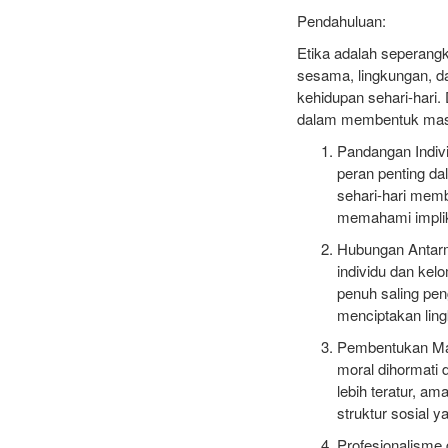
Pendahuluan:
Etika adalah seperangk
sesama, lingkungan, d
kehidupan sehari-hari. 
dalam membentuk masy
Pandangan Indiv
peran penting da
sehari-hari mem
memahami implika
Hubungan Antarm
individu dan ke
penuh saling pe
menciptakan lin
Pembentukan Masy
moral dihormati
lebih teratur, a
struktur sosial ya
Profesionalisme