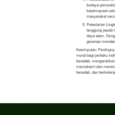
budaya perusaha
kepercayaan pela
masyarakat secar
Pelestarian Ling
tanggung jawab t
daya alam. Denga
generasi mendat
Kesimpulan: Pentingnya
moral bagi perilaku i
beradab, mengarahkan 
memahami dan menerapk
beradab, dan berkelanj