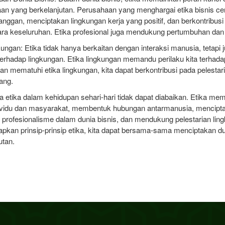
an yang berkelanjutan. Perusahaan yang menghargai etika bisnis 
nggan, menciptakan lingkungan kerja yang positif, dan berkontribu
a keseluruhan. Etika profesional juga mendukung pertumbuhan dan r
kungan: Etika tidak hanya berkaitan dengan interaksi manusia, tetapi 
erhadap lingkungan. Etika lingkungan memandu perilaku kita terhad
n mematuhi etika lingkungan, kita dapat berkontribusi pada pelestar
ang.
 etika dalam kehidupan sehari-hari tidak dapat diabaikan. Etika me
ndividu dan masyarakat, membentuk hubungan antarmanusia, mencip
profesionalisme dalam dunia bisnis, dan mendukung pelestarian li
an prinsip-prinsip etika, kita dapat bersama-sama menciptakan dun
utan.