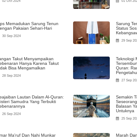
02 Oct 2024
01 Oct 20
ips Memadukan Sarung Tenun
Sarung Te
engan Pakaian Sehari-Hari
Status Sos
Kebangsa
30 Sep 2024
29 Sep 20
angan Takut Menyampaikan
Teknologi
ebenaran Hanya Karena Takut
Tersembuny
idak Bisa Mengamalkan
Quran: Ra
Pengetah
28 Sep 2024
27 Sep 20
eajaiban Lautan Dalam Al-Quran:
Semakin Ti
isteri Samudra Yang Terbukti
Seseorang
ebenarannya
Balasan Ya
Untuknya
26 Sep 2024
25 Sep 20
mar Ma'ruf Dan Nahi Munkar
Marah Dan