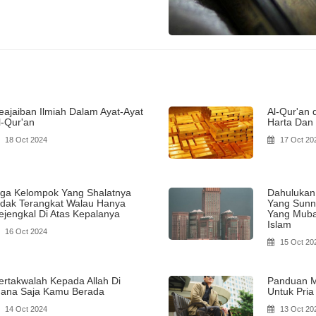
eajaiban Ilmiah Dalam Ayat-Ayat
Al-Qur'an 
l-Qur'an
Harta Dan
18 Oct 2024
17 Oct 20
iga Kelompok Yang Shalatnya
Dahulukan
idak Terangkat Walau Hanya
Yang Sunn
ejengkal Di Atas Kepalanya
Yang Mubah
Islam
16 Oct 2024
15 Oct 20
ertakwalah Kepada Allah Di
Panduan M
ana Saja Kamu Berada
Untuk Pri
14 Oct 2024
13 Oct 20