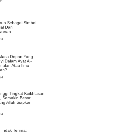
24
nun Sebagai Simbol
ial Dan
wanan
24
 Masa Depan Yang
i Dalam Ayat Al-
malan Atau Ilmu
uan?
24
nggi Tingkat Keikhlasan
, Semakin Besar
ng Allah Siapkan
24
 Tidak Terima: