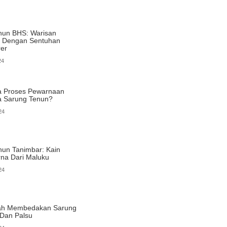
nun BHS: Warisan
al Dengan Sentuhan
er
24
 Proses Pewarnaan
a Sarung Tenun?
24
nun Tanimbar: Kain
na Dari Maluku
24
ah Membedakan Sarung
 Dan Palsu