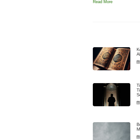
Read More
K
A
T
T
S
B
M