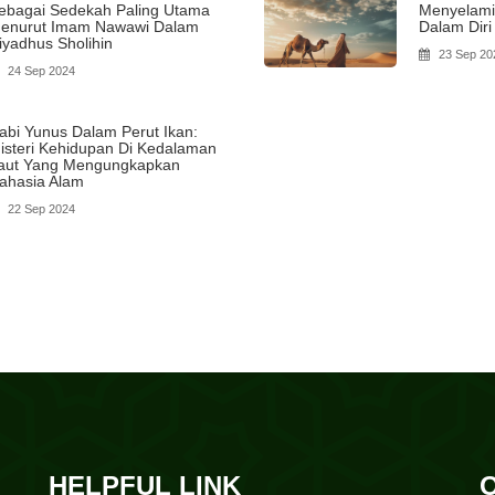
ebagai Sedekah Paling Utama
Menyelami
enurut Imam Nawawi Dalam
Dalam Diri
iyadhus Sholihin
23 Sep 20
24 Sep 2024
abi Yunus Dalam Perut Ikan:
isteri Kehidupan Di Kedalaman
aut Yang Mengungkapkan
ahasia Alam
22 Sep 2024
HELPFUL LINK