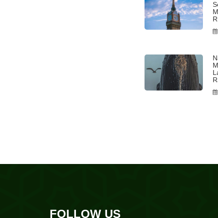
S
M
R
N
M
L
R
FOLLOW US