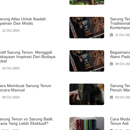
arung Atlas Untuk Ibadah:
Sarung Te
yaman Dan Modis
Tradision
Kontempor
12 Oct 2024
11 Oct 20
otif Sarung Tenun: Menggali
Bagaimana
ekayaan Inspirasi Dari Budaya
Alami Pad
okal
09 Oct 20
10 Oct 2024
ara Membuat Sarung Tenun
Sarung Te
ecara Manual
Penuh War
08 Oct 2024
03 Oct 20
arung Tenun vs Sarung Batik:
Cara Mud
ana Yang Lebih Eksklusif?
Tenun Asli