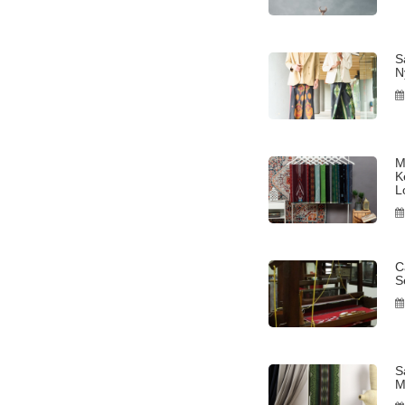
S
N
M
K
L
C
S
S
M