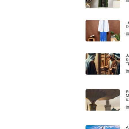
T
D
J
K
T
K
M
K
A