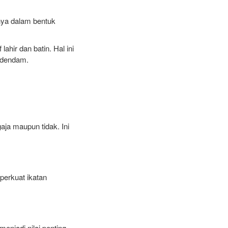
anya dalam bentuk
hir dan batin. Hal ini
 dendam.
aja maupun tidak. Ini
mperkuat ikatan
njadi nilai penting