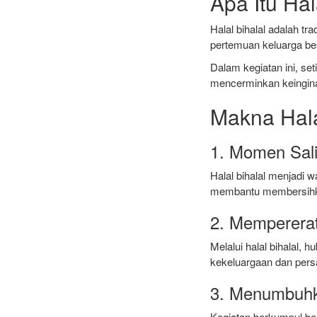
Apa Itu Hal
Halal bihalal adalah tr
pertemuan keluarga bes
Dalam kegiatan ini, se
mencerminkan keingina
Makna Hala
1. Momen Sal
Halal bihalal menjadi 
membantu membersihka
2. Memperera
Melalui halal bihalal, 
kekeluargaan dan pers
3. Menumbuh
Kegiatan berkumpul be