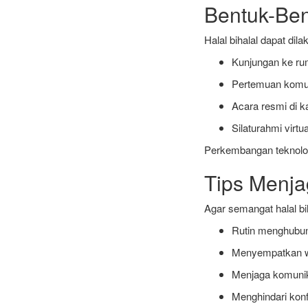
Bentuk-Ben
Halal bihalal dapat dil
Kunjungan ke ru
Pertemuan komun
Acara resmi di ka
Silaturahmi virtua
Perkembangan teknolog
Tips Menja
Agar semangat halal bi
Rutin menghubun
Menyempatkan w
Menjaga komunik
Menghindari konfl