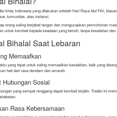
al Bihalal?
adisi khas Indonesia yang dilakukan setelah Hari Raya Idul Fitri, bias
ar, komunitas, atau instansi.
tiap orang saling berjabat tangan dan mengucapkan permohonan maaf la
n untuk kembali kepada keadaan yang bersih, tanpa kesalahan dan
l Bihalal Saat Lebaran
ing Memaafkan
waktu yang tepat untuk saling memaafkan kesalahan, baik yang diseng
n hati dari rasa dendam dan amarah.
t Hubungan Sosial
hubungan yang sempat renggang dapat kembali terjalin. Tradisi ini me
ahabatan.
kan Rasa Kebersamaan
rsama menciptakan suasana hangat dan penuh kebersamaan, yang me