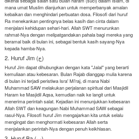
dikenal sebagai salah satu bulan haram (suci) dalam Islam, di
mana umat Muslim dianjurkan untuk memperbanyak amalan
kebaikan dan menghindari perbuatan dosa. Filosofi dari huruf
Ra menekankan pentingnya belas kasih dan cinta dalam
menjalani kehidupan sehari-hari. Allah SWT menurunkan
rahmat-Nya dengan melipatgandakan pahala bagi mereka yang
beramal baik di bulan ini, sebagai bentuk kasih sayang-Nya
kepada hamba-Nya.
2. Huruf Jim (ج)
Huruf Jim dapat dihubungkan dengan kata
"Jalal"
yang berarti
kemuliaan atau kebesaran. Bulan Rajab dianggap mulia karena
di bulan ini terjadi peristiwa Isra' Mi'raj, di mana Nabi
Muhammad SAW melakukan perjalanan spiritual dari Masjidil
Haram ke Masjidil Aqsa, kemudian naik ke langit untuk
menerima perintah salat. Kejadian ini menunjukkan kebesaran
Allah SWT dan keagungan Nabi Muhammad SAW sebagai
rasul-Nya. Filosofi huruf Jim mengajarkan kita untuk selalu
mengingat dan menghormati kebesaran Allah serta
menjalankan perintah-Nya dengan penuh keikhlasan.
3. Huruf Ba (ب)