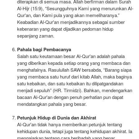
diterapkan di semua masa. Allah berfirman dalam Surah
Al-Hijr (15:9), “Sesungguhnya Kami yang menurunkan Al-
Qur'an, dan Kami pula yang akan memeliharanya.”
Keabadian Al-Qur'an menjadikannya sebagai sumber
kebenaran yang dapat dijadikan pedoman hidup
sepanjang zaman.
Pahala bagi Pembacanya
Salah satu keutamaan besar Al-Qur'an adalah pahala
yang diberikan kepada setiap orang yang membaca dan
menghafalnya. Rasulullah SAW bersabda, “Barang siapa
yang membaca satu huruf dari kitab Allah, maka baginya
satu kebaikan, dan satu kebaikan itu dilipatgandakan
menjadi sepuluh” (HR. Tirmidzi). Bahkan, mendengarkan
bacaan Al-Qur'an dengan penuh perhatian pun dapat
mendatangkan pahala yang besar.
Petunjuk Hidup di Dunia dan Akhirat
Al-Qur'an tidak hanya memberikan petunjuk tentang
kehidupan dunia, tetapi juga tentang kehidupan akhirat. Ia
mengajarkan tentang cara beribadah yang benar,