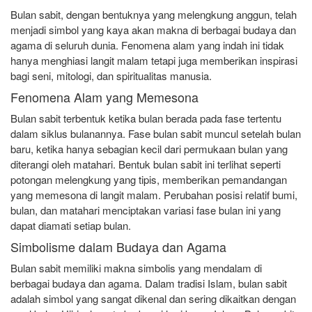
Bulan sabit, dengan bentuknya yang melengkung anggun, telah
menjadi simbol yang kaya akan makna di berbagai budaya dan
agama di seluruh dunia. Fenomena alam yang indah ini tidak
hanya menghiasi langit malam tetapi juga memberikan inspirasi
bagi seni, mitologi, dan spiritualitas manusia.
Fenomena Alam yang Memesona
Bulan sabit terbentuk ketika bulan berada pada fase tertentu
dalam siklus bulanannya. Fase bulan sabit muncul setelah bulan
baru, ketika hanya sebagian kecil dari permukaan bulan yang
diterangi oleh matahari. Bentuk bulan sabit ini terlihat seperti
potongan melengkung yang tipis, memberikan pemandangan
yang memesona di langit malam. Perubahan posisi relatif bumi,
bulan, dan matahari menciptakan variasi fase bulan ini yang
dapat diamati setiap bulan.
Simbolisme dalam Budaya dan Agama
Bulan sabit memiliki makna simbolis yang mendalam di
berbagai budaya dan agama. Dalam tradisi Islam, bulan sabit
adalah simbol yang sangat dikenal dan sering dikaitkan dengan