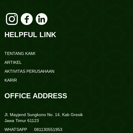
HELPFUL LINK
TENTANG KAMI
ARTIKEL
AKTIVITAS PERUSAHAAN
KARIR
OFFICE ADDRESS
Jl. Mayjend Sungkono No. 14, Kab Gresik
Jawa Timur 61123
WHATSAPP 081130551953