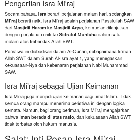
Pengertian Isra Mi’raj
Secara bahasa,
Isra
berarti perjalanan malam hari, sedangkan
Mi’raj
berarti naik. Isra Mi’raj adalah perjalanan Rasulullah SAW
dari
Masjidil Haram ke Masjidil Aqsa
, kemudian dilanjutkan
dengan perjalanan naik ke
Sidratul Muntaha
dalam satu
malam atas kehendak Allah SWT.
Peristiwa ini diabadikan dalam Al-Qur’an, sebagaimana firman
Allah SWT dalam Surah Al-Isra ayat 1, yang menegaskan
kekuasaan-Nya dan kebenaran perjalanan Nabi Muhammad
SAW.
Isra Mi’raj sebagai Ujian Keimanan
Isra Mi’raj juga menjadi ujian keimanan bagi umat Islam. Tidak
semua orang mampu menerima peristiwa ini dengan logika
semata. Namun, bagi orang beriman, Isra Mi’raj mengajarkan
bahwa
iman berada di atas rasio
, dan kekuasaan Allah SWT
tidak terbatas oleh hukum manusia.
Salat: Inti Pesan Isra Mi’raj