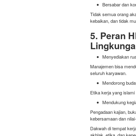
Bersabar dan ko
Tidak semua orang aka
kebaikan, dan tidak mu
5. Peran 
Lingkunga
Menyediakan rua
Manajemen bisa menduk
seluruh karyawan.
Mendorong buday
Etika kerja yang islami
Mendukung kegia
Pengadaan kajian, buk
kebersamaan dan nilai-
Dakwah di tempat kerja
akhlak, etika, dan kep