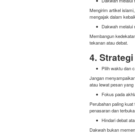
Dakwah melalui t
Mengirim artikel islami
mengajak dalam kebai
Dakwah melalui r
Membangun kedekatan d
tekanan atau debat.
4. Strateg
Pilih waktu dan 
Jangan menyampaikan d
atau lewat pesan yang 
Fokus pada akhl
Perubahan paling kuat 
penasaran dan terbuka
Hindari debat a
Dakwah bukan memenangk