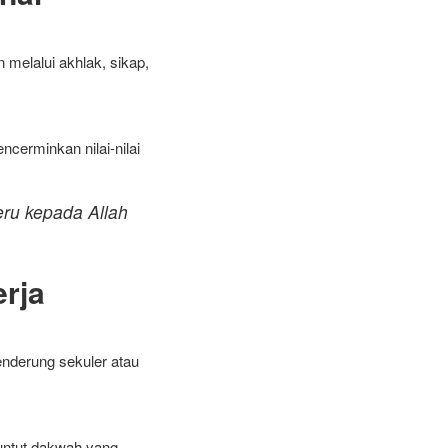
 melalui akhlak, sikap,
ncerminkan nilai-nilai
eru kepada Allah
rja
cenderung sekuler atau
nuntut dakwah yang