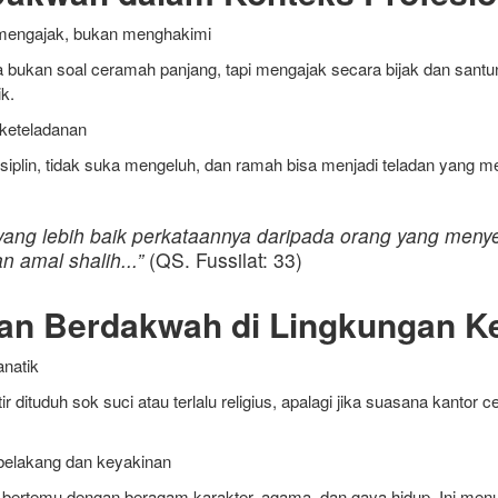
mengajak, bukan menghakimi
 bukan soal ceramah panjang, tapi mengajak secara bijak dan santun
k.
keteladanan
isiplin, tidak suka mengeluh, dan ramah bisa menjadi teladan yang me
yang lebih baik perkataannya daripada orang yang meny
 amal shalih...”
(QS. Fussilat: 33)
gan Berdakwah di Lingkungan Ke
anatik
 dituduh sok suci atau terlalu religius, apalagi jika suasana kantor 
 belakang dan keyakinan
ta bertemu dengan beragam karakter, agama, dan gaya hidup. Ini me