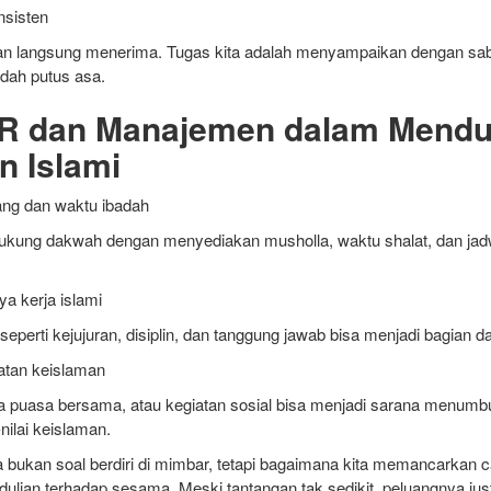
nsisten
n langsung menerima. Tugas kita adalah menyampaikan dengan sab
dah putus asa.
HR dan Manajemen dalam Mend
n Islami
ng dan waktu ibadah
ung dakwah dengan menyediakan musholla, waktu shalat, dan jadw
a kerja islami
 seperti kejujuran, disiplin, dan tanggung jawab bisa menjadi bagian da
tan keislaman
a puasa bersama, atau kegiatan sosial bisa menjadi sarana menum
nilai keislaman.
 bukan soal berdiri di mimbar, tetapi bagaimana kita memancarkan 
edulian terhadap sesama. Meski tantangan tak sedikit, peluangnya just