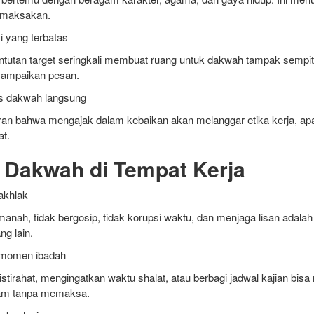
memaksakan.
i yang terbatas
ntutan target seringkali membuat ruang untuk dakwah tampak sempit
yampaikan pesan.
vs dakwah langsung
an bahwa mengajak dalam kebaikan akan melanggar etika kerja, apal
at.
g Dakwah di Tempat Kerja
akhlak
manah, tidak bergosip, tidak korupsi waktu, dan menjaga lisan adala
ng lain.
 momen ibadah
istirahat, mengingatkan waktu shalat, atau berbagi jadwal kajian bisa
lam tanpa memaksa.