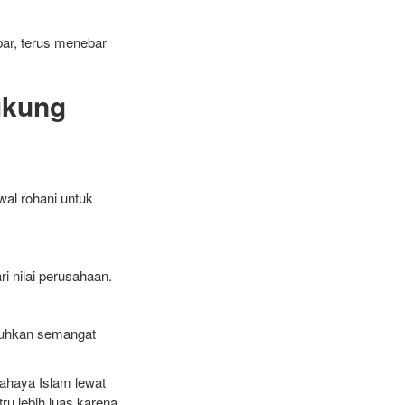
ar, terus menebar
ukung
al rohani untuk
ri nilai perusahaan.
buhkan semangat
cahaya Islam lewat
ru lebih luas karena