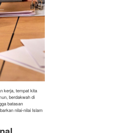
 kerja, tempat kita
mun, berdakwah di
ngga batasan
arkan nilai-nilai Islam
nal